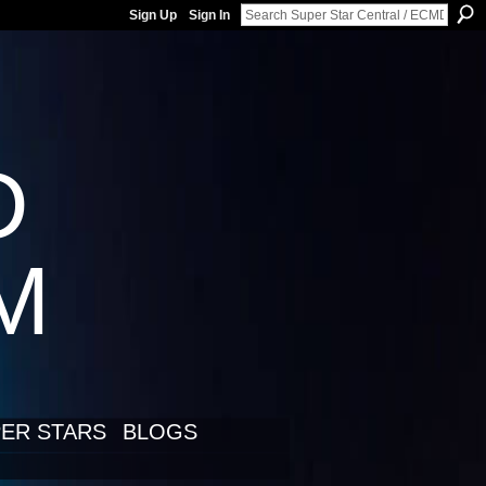
Sign Up
Sign In
D
LM
ER STARS
BLOGS