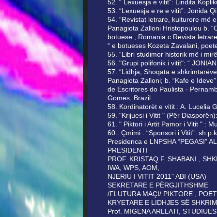
52. “ Lexuesja e vitit”: Lindita Kopl
53. “Lexuesja e re e vitit”: Jonida Q
54. “Revistat letrare, kulturore më 
Panagiota Zalloni Hristopoulou b. “C
botuese , Romania c.Revista letrare
“ e botueses Kozeta Zavalani, poete 
55. “Libri studimor historik më i mirë 
56. "Grupi polifonik i vitit": “ JON
57. “Lidhja, Shoqata e shkrimtarëve 
Panagiota Zalloni; b. “Kafe e Ideve
de Escritores do Paulista - Pernamb
Gomes, Brazil.
58. Kordinatorët e vitit : A. Lucelia
59. "Krijuesi i Vitit " (Për Diasporë
61. " Piktori i Artit Pamor i Vitit " :
60.. Çmimi : “Sponsori i Vitit”: sh.p
Presidenca e LNPSHA “PEGASI” A
PRESIDENTI
PROF. KRISTAQ F. SHABANI , SH
IWA, WPS, AOM,
NJERIU I VITIT 2011” ABI (USA)
SEKRETARE E PËRGJITHSHME
/FLUTURA MAÇI/ PIKTORE , POE
KRYETARE E LIDHJES SË SHKRI
Prof. MIGENA ARLLATI, STUDIU