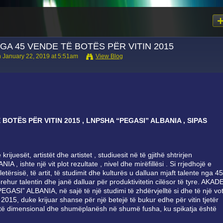
GA 45 VENDE TË BOTËS PЁR VITIN 2015
 January 22, 2019 at 5:51am
View Blog
BOTËS PЁR VITIN 2015 , LNPSHA “PEGASI” ALBANIA , SIPAS
 krijuesët, artistët dhe artistet , studiuesit në të gjithë shtrirjen
 ishte një vit plot rezultate , nivel dhe mirëfillësi . Si rrjedhojë e
tërsisë, të artit, të studimit dhe kulturës u dalluan mjaft talente nga 45
hprehur talentin dhe janë dalluar për produktivitetin cilësor të tyre. AKA
” ALBANIA, në sajë të një studimi të zhdërvjelltë si dhe të një vot
tit 2015, duke krijuar shanse për një betejë të bukur edhe për vitin tjetër
 është dimensional dhe shumëplanësh në shumë fusha, ku spikatja është