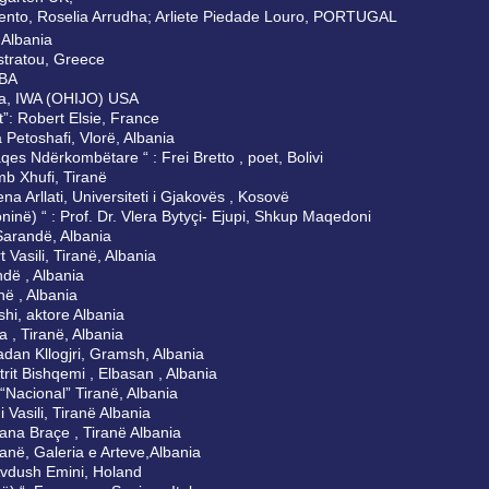
ento, Roselia Arrudha; Arliete Piedade Louro, PORTUGAL
, Albania
astratou, Greece
HBA
eira, IWA (OHIJO) USA
t”: Robert Elsie, France
a Petoshafi, Vlorë, Albania
Paqes Ndërkombëtare “ : Frei Bretto , poet, Bolivi
lumb Xhufi, Tiranë
gena Arllati, Universiteti i Gjakovës , Kosovë
oninë) “ : Prof. Dr. Vlera Bytyçi- Ejupi, Shkup Maqedoni
, Sarandë, Albania
rt Vasili, Tiranë, Albania
ndë , Albania
anë , Albania
ushi, aktore Albania
fa , Tiranë, Albania
madan Kllogjri, Gramsh, Albania
Astrit Bishqemi , Elbasan , Albania
a “Nacional” Tiranë, Albania
ni Vasili, Tiranë Albania
lvana Braçe , Tiranë Albania
Tiranë, Galeria e Arteve,Albania
t Avdush Emini, Holand