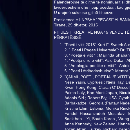
Falenderojmë të gjithë të nominuarit si dhe 
lavdërueshëm dhe i paproceduar, kaq gj
U urojmë suksese gjithë fituesve!
Presidenca e LNPSHA “PEGASI” ALBANI
Tiranë, 29 dhjetor, 2015
FITUESIT KREATIVË NGA 45 VENDE TË B
PËRKATËSISË:
“Poeti i vitit 2015”:Kurt F. Svatek Au
2. “ Poeti i Paqes Universale”: Dr.
3. “Poetja e vitit “ : Majlinda Shaban
4. “Poetja e re e vitit”: Asie Duka , 
5. “Antologjia poetike e Vitit” : 
6. “Poeti i Atdhedashurisë”: Mento
“ÇMIMI ,POETI, POETJA I/E VITIT”(
Nese Yasin, Cyprues ; Niels Hay, D
Kwan Hong Kong; Ciaran O’ Driscoll 
Palma Italy; Kae Morii Japan; Nicul
Adonis Siri ; Robert Bly, USA ,Cynth
Barbakadze, Georgia ;Partaw Naderi,
Kristina Ehin, Estonia, Monika Rin
Farideh Hassanzadeh- Mostafavi, Ira
Baek han – Yi, South Korea , Wung
Anne Kennedy, New Zeland, Hanne A
Tozan Alcan, Turkey, Richard Bere