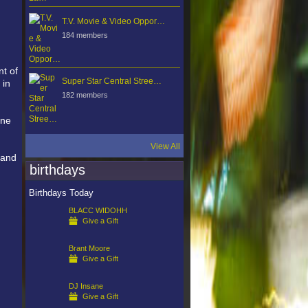
T.V. Movie & Video Oppor…
184 members
nt of
Super Star Central Stree…
 in
182 members
ine
View All
 and
birthdays
Birthdays Today
BLACC WIDOHH
Give a Gift
Brant Moore
Give a Gift
DJ Insane
Give a Gift