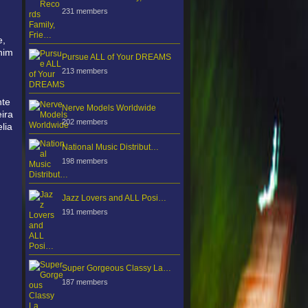
231 members
e,
shim
Pursue ALL of Your DREAMS
213 members
nte
Nerve Models Worldwide
ira
202 members
lia
National Music Distribut…
198 members
Jazz Lovers and ALL Posi…
191 members
Super Gorgeous Classy La…
187 members