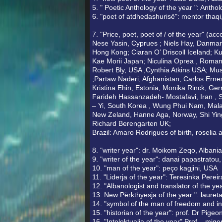
5. " Poetic Anthology of the year ": Antho
6. "poet of atdhedashurisë": mentor thaq
7. "Price, poet, poet of / of the year" (acc
Nese Yasin, Cyprues ; Niels Hay, Danmar
Hong Kong; Ciaran O’ Driscoll Iceland; Ku
Kae Morii Japan; Niculina Oprea , Romania
Robert Bly, USA ,Cynthia Atkins USA; Mus
;Partaw Naderi, Afghanistan, Carlos Ernes
Kristina Ehin, Estonia, Monika Rinck, Ge
Farideh Hassanzadeh- Mostafavi, Iran , S
– Yi, South Korea , Wung Phui Nam, Mal
New Zeland, Hanne Aga, Norway, Shi Ying
Richard Berengarten UK;
Brazil: Amaro Rodrigues of birth, roselia 
8. "writer year": dr. Moikom Zeqo, Albania
9. "writer of the year": danai papastratou
10. "man of the year": peço kagjini, USA
11. "Liderja of the year": Teresinka Perei
12. "Albanologist and translator of the ye
13. New Përkthyesja of the year ": laureta
14. "symbol of the man of freedom and int
15. "historian of the year": prof. Dr Pigeon
16. "Intelektualja of the year" Prof. , mig