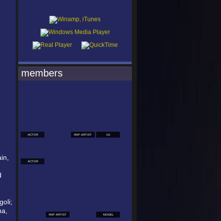
members
ACTOR
RAP ARTIST
DJ
in,
ACTOR
d
oli;
na,
RAP ARTIST
MODEL