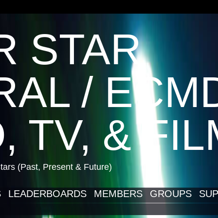
R STAR
AL / ECM
, TV, & FI
ars (Past, Present & Future)
S
LEADERBOARDS
MEMBERS
GROUPS
SUP