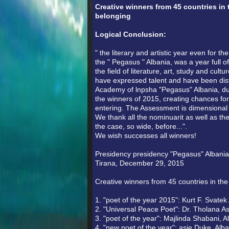
Creative winners from 45 countries in
belonging
Logical Conclusion:
" the literary and artistic year even for the
the " Pegasus " Albania, was a year full of 
the field of literature, art, study and cul
have expressed talent and have been disti
Academy of lnpsha "Pegasus" Albania, du
the winners of 2015, creating chances for a
entering. The Assessment is dimensional 
We thank all the nominuarit as well as th
the case, so wide, before...".
We wish successes all winners!
Presidency presidency "Pegasus" Albania
Tirana, December 29, 2015
Creative winners from 45 countries in the
1. "poet of the year 2015": Kurt F. Svatek
2. "Universal Peace Poet": Dr. Tholana A
3. "poet of the year": Majlinda Shabani, A
4. "new poet of the year": asie Duke, Alb