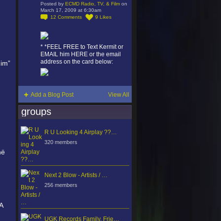
Posted by
ECMD Radio, TV, & Film
on
March 17, 2009 at 6:30am
12
Comments
9
Likes
* *FEEL FREE to Text Kermit or
EMAIL him HERE or the email
address on the card below:
him”
Add a Blog Post
View All
groups
R U Looking 4 Airplay ??…
320 members
në
Next 2 Blow - Artists / …
256 members
A
UGK Records Family, Frie…