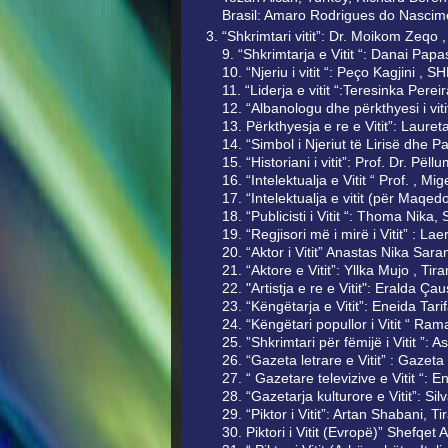
Brasil: Amaro Rodrigues do Nascim
“Shkrimtari vitit”: Dr. Moikom Zeqo 
9. “Shkrimtarja e Vitit “: Danai Pap
10. “Njeriu i vitit “: Peço Kagjini , S
11. “Liderja e vitit “:Teresinka Per
12. “Albanologu dhe përkthyesi i viti
13. Përkthyesja e re e Vitit”: Lauret
14. “Simbol i Njeriut të Lirisë dhe 
15. “Historiani i vitit”: Prof. Dr. Pël
16. “Intelektualja e Vitit “ Prof. , Mi
17. “Intelektualja e vitit (për Maqed
18. “Publicisti i Vitit “: Thoma Nika
19. “Regjisori më i mirë i Vitit” : Lae
20. “Aktor i Vitit” Anastas Nika Sara
21. “Aktore e Vitit”: Yllka Mujo , Tir
22. "Artistja e re e Vitit": Eralda Ça
23. “Kёngёtarja e Vitit”: Eneida Tari
24. “Këngëtari popullor i Vitit “ Ra
25. ”Shkrimtari për fëmijë i Vitit ”: 
26. “Gazeta letrare e Vitit” : Gazet
27. “ Gazetare televizive e Vitit “: E
28. “Gazetarja kulturore e Vitit”: Si
29. “Piktor i Vitit”: Artan Shabani, 
30. Piktori i Vitit (Evropë)” Shefqe