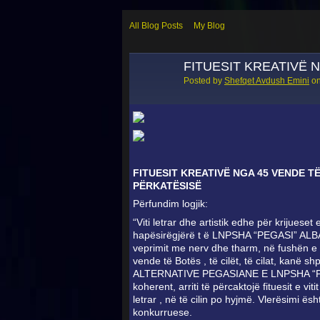
All Blog Posts
My Blog
FITUESIT KREATIVË N
Posted by
Shefqet Avdush Emini
on
FITUESIT KREATIVË NGA 45 VENDE TË 
PËRKATËSISË
Përfundim logjik:
“Viti letrar dhe artistik edhe për krijueset e
hapësirëgjërë t ë LNPSHA “PEGASI” ALBANIA ,
veprimit me nerv dhe tharm, në fushën e le
vende të Botës , të cilët, të cilat, kanë s
ALTERNATIVE PEGASIANE E LNPSHA “PEGASI
koherent, arriti të përcaktojë fituesit e vi
letrar , në të cilin po hyjmë. Vlerësimi
konkurruese.