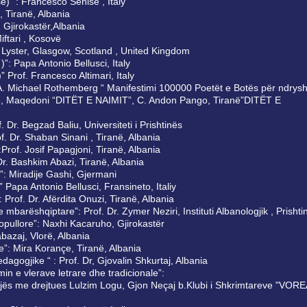
isë) “: Francesco Senise , Italy
 , Tiranë, Albania
aj, Gjirokastër,Albania
Miftari , Kosovë
 Lyster, Glasgow, Scotland , United Kingdom
 )”: Papa Antonio Bellusci, Italy
y)” Prof. Francesco Altimari, Italy
 “: A. Michael Rothemberg “ Manifestimi 100000 Poetët e Botës për ndrys
ovë, Maqedoni “DITËT E NAIMIT”, C. Andon Pango, Tiranë”DITËT E
. Dr. Begzad Baliu, Universiteti i Prishtinës
f. Dr. Shaban Sinani , Tiranë, Albania
Prof. Josif Papagjoni, Tiranë, Albania
 Dr. Bashkim Abazi, Tiranë, Albania
”: Miradije Gashi, Gjermani
Papa Antonio Bellusci, Fransineto, Italiy
 Prof. Dr. Afërdita Onuzi, Tiranë, Albania
mbarëshqiptare”: Prof. Dr. Zymer Neziri, Instituti Albanologjik , Prishti
popullore”: Naxhi Kacaruho, Gjirokastër
Habazaj, Vlorë, Albania
ne”: Mira Korançe, Tiranë, Albania
edagogjike “ : Prof. Dr, Gjovalin Shkurtaj, Albania
n e vlerave letrare dhe tradicionale”:
jës me drejtues Lulzim Logu, Gjon Neçaj b.Klubi i Shkrimtareve "VORE