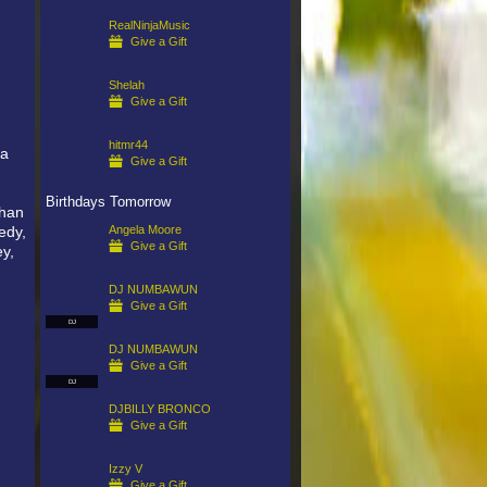
RealNinjaMusic
Give a Gift
Shelah
Give a Gift
hitmr44
ia
Give a Gift
Birthdays Tomorrow
 han
Angela Moore
edy,
Give a Gift
y,
DJ NUMBAWUN
Give a Gift
DJ
DJ NUMBAWUN
Give a Gift
DJ
DJBILLY BRONCO
Give a Gift
Izzy V
Give a Gift