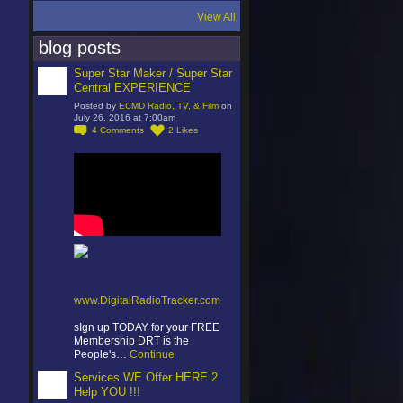
View All
blog posts
Super Star Maker / Super Star
Central EXPERIENCE
Posted by
ECMD Radio, TV, & Film
on
July 26, 2016 at 7:00am
4
Comments
2
Likes
www.DigitalRadioTracker.com
sIgn up TODAY for your FREE
Membership DRT is the
People's…
Continue
Services WE Offer HERE 2
Help YOU !!!