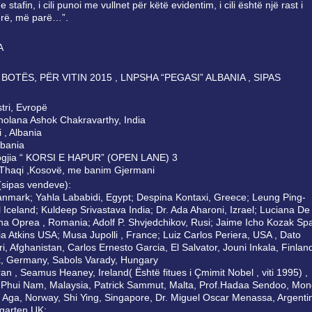
stafin, i cili punoi me vullnet për këtë evidentim, i cili është një rast i
erë, më parë…”.
A
OTËS, PЁR VITIN 2015 , LNPSHA “PEGASI” ALBANIA , SIPAS
stri, Evropë
 Tholana Ashok Chakravarthy, India
i , Albania
Albania
Antologjia “ KORSI E HAPUR” (OPEN LANE) 3
r Thaqi ,Kosovë, me banim Gjermani
sipas vendeve):
anmark; Yahla Lababidi, Egypt; Despina Kontaxi, Greece; Leung Ping-
Iceland; Kuldeep Srivastava India; Dr. Ada Aharoni, Izrael; Luciana De
ina Oprea , Romania; Adolf P. Shvjedchikov, Rusi; Jaime Icho Kozak Spa
ia Atkins USA; Musa Jupolli , France; Luiz Carlos Periera, USA , Dato
 Afghanistan, Carlos Ernesto Garcia, El Salvator, Jouni Inkala, Finlan
ck, Germany, Sabols Varady, Hungary
n , Seamus Heaney, Ireland( Është fitues i Çmimit Nobel , viti 1995) ,
 Phui Nam, Malaysia, Patrick Sammut, Malta, Prof.Hadaa Sendoo, Mong
ga, Norway, Shi Ying, Singapore, Dr. Miguel Oscar Menassa, Argenti
ngarten UK;