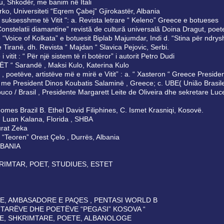
iku, Shkodër, me banim në Itali
irko, Universiteti “Eqrem Çabej” Gjirokastër, Albania
e suksesshme të Vitit ": a. Revista letrare “ Keleno” Greece e botueses
onstelatii diamantine” revistă de cultură universală Doina Dragut, poet
 “Voice of Kolkata” e botuesit Biplab Majumdar, Indi d. “Stina për ndry
Tiranë, dh. Revista “ Majdan “ Slavica Pejovic, Serbi.
i vitit : “ Për një sistem të ri botëror” i autorit Petro Dudi
IANËT “ Sarandë , Maksi Kulo, Katerina Kulo
, poetëve, artistëve më e mirë e Vitit” : a. “ Xasteron “ Greece Preside
” me President Dinos Koubatis Salaminë , Greece; c. UBE( União Brasile
uco / Brasil , Presidente Margarett Leite de Oliveira dhe sekretare Luce
 Gomes Brazil B. Ethel David Filiphines, C. Ismet Krasniqi, Kosovë.
n): Luan Kalana, Florida , SHBA
 Murat Zeka
.k “Teoren” Orest Çelo , Durrës, Albania
LBANIA
KRIMTAR, POET, STUDIUES, ESTET
TE, AMBASADORE E PAQES , PENTASI WORLD B
MTARËVE DHE POETËVE “PEGASI” KOSOVA “
ESE, SHKRIMTARE, POETE, ALBANOLOGE