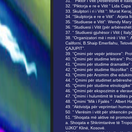
31. “ Piktor i Vitit (Arbëreshët e Ital
32. “Piktorja e re e Vitit “ Lida Capa
33. Skulptori i ri i Vitit “: Murat Ker
34. “Skulptorja e re e Vitit” : Arjeta 
35. “Studiuese e Vitit”: Wendy Mary
36. “Studiuesi i Vitit (për arbëreshët
37. “ Studiuesi gjuhësor i Vitit ( Ital
38. “Organizatori më i mirë i Vitit
Californi, B.Shaip Emerllahu, Tet
ÇAJUPIT”.
39. “Çmimi për vepër jetësore”: Prof
40. “Çmimi pёr studime letrare”: Pro
41. “Çmimi për studime dramatike” :
42. “Çmimi për studime filozofike”:
43. “Çmimi për Arsimim dhe edukim
44. “ Çmimi për studimet arbëreshe” 
45. “Çmimi pёr studime etnologjike”:
46. “Çmimi pёr ekspozimin e vlerave 
47. “Çmimi i hulumtimit të traditës 
48. “Çmimi “Mik i Fjalës ” : Albert 
49. “Aktivistja për veprimtari huma
50. “ Vlerësim i vitit për shkencën p
51. “Shoqata mё aktive nё promovimi
a. Shoqata e Shkrimtarëve të Tropo
UJKO" Klinë, Kosovë.