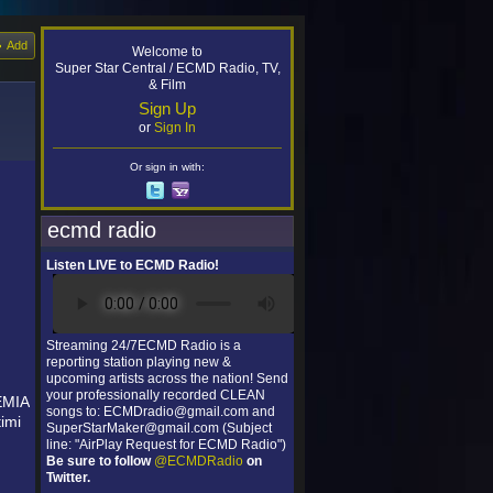
Add
Welcome to
Super Star Central / ECMD Radio, TV,
& Film
Sign Up
or
Sign In
Or sign in with:
ecmd radio
Listen LIVE to ECMD Radio!
Streaming 24/7ECMD Radio is a
reporting station playing new &
upcoming artists across the nation! Send
your professionally recorded CLEAN
DEMIA
songs to: ECMDradio@gmail.com and
imi
SuperStarMaker@gmail.com (Subject
line: "AirPlay Request for ECMD Radio")
Be sure to follow
@ECMDRadio
on
Twitter.