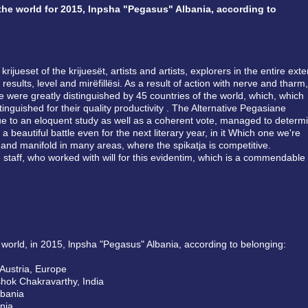
 the world for 2015, lnpsha "Pegasus" Albania, according to
 krijueset of the krijuesët, artists and artists, explorers in the entire exte
results, level and mirëfillësi. As a result of action with nerve and tharm,
ture were greatly distinguished by 45 countries of the world, which, which
nguished for their quality productivity . The Alternative Pegasiane
e to an eloquent study as well as a coherent vote, managed to determ
 beautiful battle even for the next literary year, in it Which one we're
and manifold in many areas, where the spikatja is competitive.
e staff, who worked with will for this evidentim, which is a commendable
 world, in 2015, lnpsha "Pegasus" Albania, according to belonging:
 Austria, Europe
shok Chakravarthy, India
lbania
ania