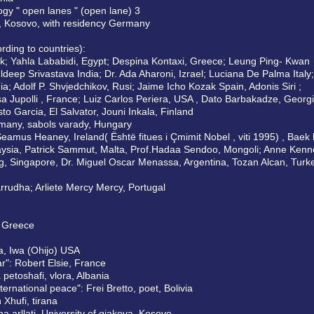
logy " open lanes " (open lane) 3
i, Kosovo, with residency Germany
ording to countries):
k; Yahla Lababidi, Egypt; Despina Kontaxi, Greece; Leung Ping- Kwan
ldeep Srivastava India; Dr. Ada Aharoni, Izrael; Luciana De Palma Italy;
; Adolf P. Shvjedchikov, Rusi; Jaime Icho Kozak Spain, Adonis Siri ;
a Jupolli , France; Luiz Carlos Periera, USA , Dato Barbakadze, Georg
to Garcia, El Salvator, Jouni Inkala, Finland
rmany, sabols varady, Hungary
eamus Heaney, Ireland( Është fitues i Çmimit Nobel , viti 1995) , Baek
aysia, Patrick Sammut, Malta, Prof.Hadaa Sendoo, Mongoli; Anne Kenn
, Singapore, Dr. Miguel Oscar Menassa, Argentina, Tozan Alcan, Turke
arrudha; Arliete Mercy Mercy, Portugal
, Greece
ra, Iwa (Ohijo) USA
ar": Robert Elsie, France
 petoshafi, vlora, Albania
ernational peace": Frei Bretto, poet, Bolivia
 Xhufi, tirana
ena arllati, University of gjakova, Kosovo